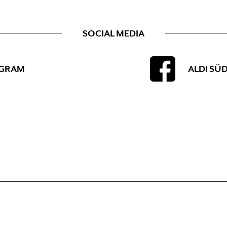
SOCIAL MEDIA
AGRAM
ALDI SÜ
Getränke, Alkohol, Champagner, Wein, Gemüse, Obst, Nahversorger, Hygieneartikel, ve