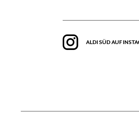
ALDI SÜD AUF INST
Erdgeschoss 0, Lebensmittel, Essen, Trinken, 