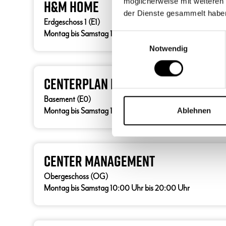
möglicherweise mit weiteren
H&M Home
der Dienste gesammelt habe
Erdgeschoss 1 (E1)
Montag bis Samstag 10:00 Uhr bis 20:00 Uhr
Einwilligungsauswahl
Notwendig
Centerplan Digitale Stelen
Basement (E0)
Ablehnen
Montag bis Samstag 10:00 Uhr bis 20:00 Uhr
Center Management
Obergeschoss (OG)
Montag bis Samstag 10:00 Uhr bis 20:00 Uhr