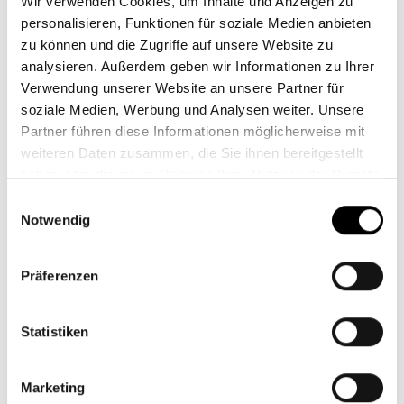
Wir verwenden Cookies, um Inhalte und Anzeigen zu
personalisieren, Funktionen für soziale Medien anbieten
Scholz Haare
zu können und die Zugriffe auf unsere Website zu
analysieren. Außerdem geben wir Informationen zu Ihrer
Verwendung unserer Website an unsere Partner für
soziale Medien, Werbung und Analysen weiter. Unsere
Partner führen diese Informationen möglicherweise mit
weiteren Daten zusammen, die Sie ihnen bereitgestellt
haben oder die sie im Rahmen Ihrer Nutzung der Dienste
gesammelt haben.
Einwilligungsauswahl
Notwendig
Präferenzen
Statistiken
Volcom
Marketing