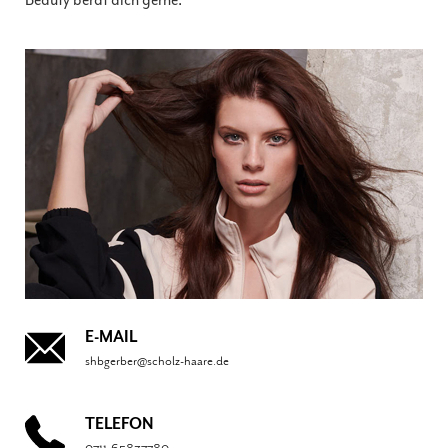
Beauty berät dich gerne.
E-MAIL
shbgerber@scholz-haare.de
TELEFON
0711-65837780