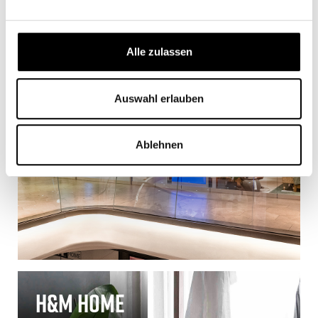
IKEA Planungsstudio
Alle zulassen
Auswahl erlauben
Ablehnen
H&M Home