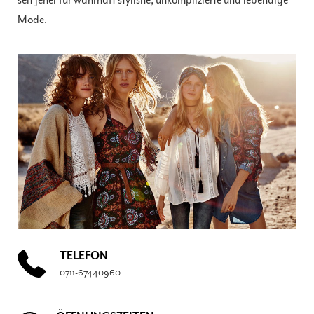
seit jeher für wahrhaft stylishe, unkomplizierte und lebendige
Mode.
TELEFON
0711-67440960